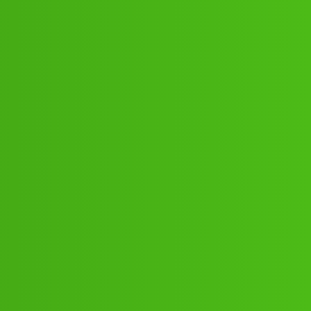
 कॉल me 24/7 jhg