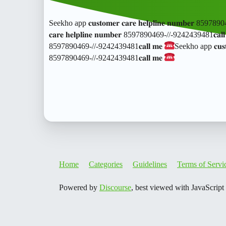
Seekho app 𝐜𝐮𝐬𝐭𝐨𝐦𝐞𝐫 𝐜𝐚𝐫𝐞 𝐡𝐞𝐥𝐩𝐥𝐢𝐧𝐞 𝐧𝐮𝐦𝐛𝐞𝐫 859
𝐜𝐚𝐫𝐞 𝐡𝐞𝐥𝐩𝐥𝐢𝐧𝐞 𝐧𝐮𝐦𝐛𝐞𝐫 8597890469-//-9242439481𝐜𝐚𝐥
8597890469-//-9242439481𝐜𝐚𝐥𝐥 𝐦𝐞
Seekho app 𝐜𝐮𝐬𝐭𝐨𝐦
8597890469-//-9242439481𝐜𝐚𝐥𝐥 𝐦𝐞
Home
Categories
Guidelines
Terms of Servi
Powered by
Discourse
, best viewed with JavaScript