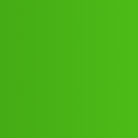
81𝐜𝐚𝐥𝐥 𝐦𝐞 ☎️