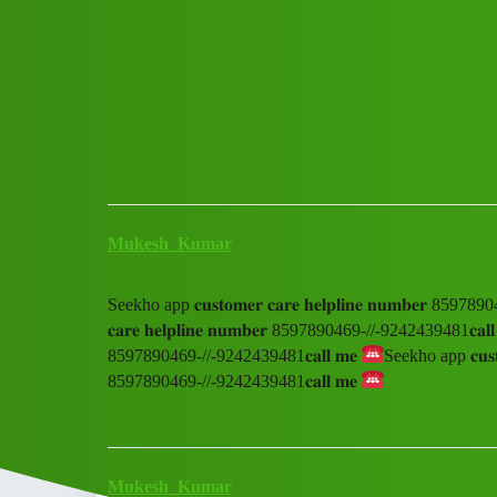
Club Electric
Seekho app 𝐜𝐮𝐬𝐭𝐨𝐦𝐞𝐫 𝐜𝐚𝐫𝐞 𝐡
All Things Electric
,
,
,
chargers
marathahalli
nano
fast-charge
Mukesh_Kumar
Seekho app 𝐜𝐮𝐬𝐭𝐨𝐦𝐞𝐫 𝐜𝐚𝐫𝐞 𝐡𝐞𝐥𝐩𝐥𝐢𝐧𝐞 𝐧𝐮𝐦𝐛𝐞𝐫 859
𝐜𝐚𝐫𝐞 𝐡𝐞𝐥𝐩𝐥𝐢𝐧𝐞 𝐧𝐮𝐦𝐛𝐞𝐫 8597890469-//-9242439481𝐜𝐚𝐥
8597890469-//-9242439481𝐜𝐚𝐥𝐥 𝐦𝐞
Seekho app 𝐜𝐮𝐬𝐭𝐨𝐦
8597890469-//-9242439481𝐜𝐚𝐥𝐥 𝐦𝐞
Mukesh_Kumar