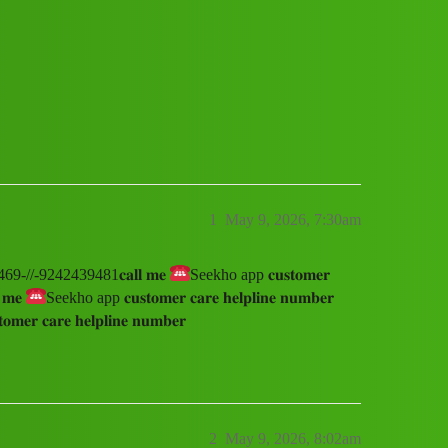
𝐞𝐥𝐩𝐥𝐢𝐧𝐞 𝐧𝐮𝐦𝐛𝐞𝐫 8597890469-//-92424394
1
May 9, 2026, 7:30am
7890469-//-9242439481𝐜𝐚𝐥𝐥 𝐦𝐞
Seekho app 𝐜𝐮𝐬𝐭𝐨𝐦𝐞𝐫
 𝐦𝐞
Seekho app 𝐜𝐮𝐬𝐭𝐨𝐦𝐞𝐫 𝐜𝐚𝐫𝐞 𝐡𝐞𝐥𝐩𝐥𝐢𝐧𝐞 𝐧𝐮𝐦𝐛𝐞𝐫
𝐞𝐫 𝐜𝐚𝐫𝐞 𝐡𝐞𝐥𝐩𝐥𝐢𝐧𝐞 𝐧𝐮𝐦𝐛𝐞𝐫
2
May 9, 2026, 8:02am