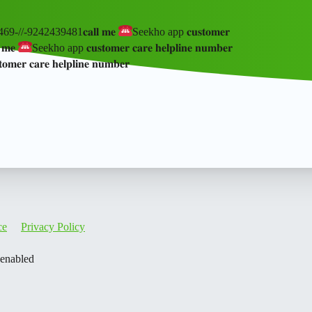
7890469-//-9242439481𝐜𝐚𝐥𝐥 𝐦𝐞
Seekho app 𝐜𝐮𝐬𝐭𝐨𝐦𝐞𝐫
 𝐦𝐞
Seekho app 𝐜𝐮𝐬𝐭𝐨𝐦𝐞𝐫 𝐜𝐚𝐫𝐞 𝐡𝐞𝐥𝐩𝐥𝐢𝐧𝐞 𝐧𝐮𝐦𝐛𝐞𝐫
𝐞𝐫 𝐜𝐚𝐫𝐞 𝐡𝐞𝐥𝐩𝐥𝐢𝐧𝐞 𝐧𝐮𝐦𝐛𝐞𝐫
ce
Privacy Policy
 enabled