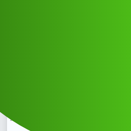
Club Electric
Story tv कस्टमर केयर हेल्पलाइन नंबर
9242439481-//-8597890469 ☎️ मुझे कॉल
करें
All Things Electric
,
chargers
marathahalli
Mukesh_Kumar
1
May 13, 2026, 9:41am
Story tv कस्टमर केयर हेल्पलाइन नंबर
9242439481-//-8597890469
मुझे कॉल करेंStory tv कस्टमर
केयर हेल्पलाइन नंबर 9242439481-//-8597890469
मुझे कॉल
करेंStory tv कस्टमर केयर हेल्पलाइन नंबर
9242439481-//-8597890469
मुझे कॉल करें